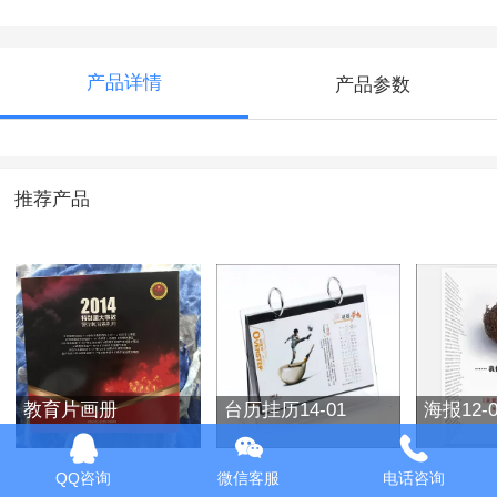
产品详情
产品参数
推荐产品
教育片画册
台历挂历14-01
海报12-0
QQ咨询
微信客服
电话咨询