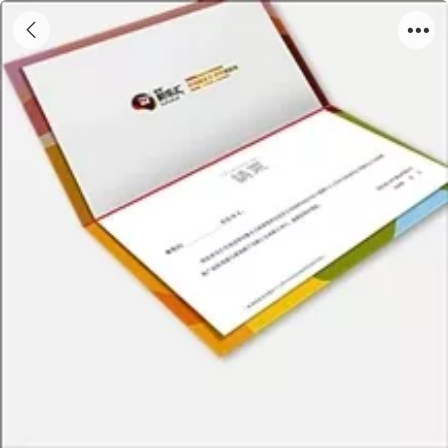
贺卡请柬13-03